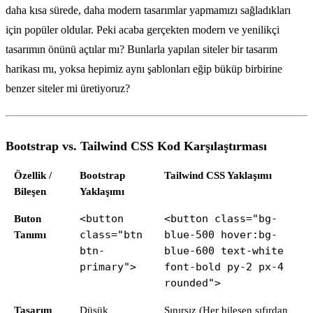
daha kısa sürede, daha modern tasarımlar yapmamızı sağladıkları
için popüler oldular. Peki acaba gerçekten modern ve yenilikçi
tasarımın önünü açtılar mı? Bunlarla yapılan siteler bir tasarım
harikası mı, yoksa hepimiz aynı şablonları eğip büküp birbirine
benzer siteler mi üretiyoruz?
Bootstrap vs. Tailwind CSS Kod Karşılaştırması
Özellik /
Bootstrap
Tailwind CSS Yaklaşımı
Bileşen
Yaklaşımı
Buton
<button
<button class="bg-
Tanımı
class="btn
blue-500 hover:bg-
btn-
blue-600 text-white
primary">
font-bold py-2 px-4
rounded">
Tasarım
Düşük
Sınırsız (Her bileşen sıfırdan