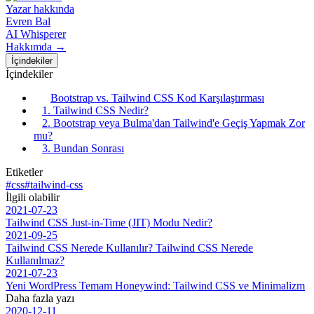
Yazar hakkında
Evren Bal
AI Whisperer
Hakkımda →
İçindekiler
İçindekiler
Bootstrap vs. Tailwind CSS Kod Karşılaştırması
1. Tailwind CSS Nedir?
2. Bootstrap veya Bulma'dan Tailwind'e Geçiş Yapmak Zor
mu?
3. Bundan Sonrası
Etiketler
#css
#tailwind-css
İlgili olabilir
2021-07-23
Tailwind CSS Just-in-Time (JIT) Modu Nedir?
2021-09-25
Tailwind CSS Nerede Kullanılır? Tailwind CSS Nerede
Kullanılmaz?
2021-07-23
Yeni WordPress Temam Honeywind: Tailwind CSS ve Minimalizm
Daha fazla yazı
2020-12-11