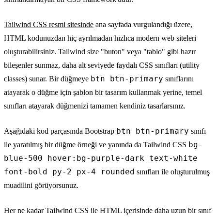
Tailwind CSS resmi sitesinde
ana sayfada vurgulandığı üzere,
HTML kodunuzdan hiç ayrılmadan hızlıca modern web siteleri
oluşturabilirsiniz. Tailwind size "buton" veya "tablo" gibi hazır
bileşenler sunmaz, daha alt seviyede faydalı CSS sınıfları (utility
btn btn-primary
classes) sunar. Bir düğmeye
sınıflarını
atayarak o düğme için şablon bir tasarım kullanmak yerine, temel
sınıfları atayarak düğmenizi tamamen kendiniz tasarlarsınız.
btn btn-primary
Aşağıdaki kod parçasında Bootstrap
sınıfı
bg-
ile yaratılmış bir düğme örneği ve yanında da Tailwind CSS
blue-500 hover:bg-purple-dark text-white
font-bold py-2 px-4 rounded
sınıfları ile oluşturulmuş
muadilini görüyorsunuz.
Her ne kadar Tailwind CSS ile HTML içerisinde daha uzun bir sınıf