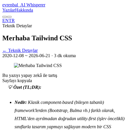
evrenbal
_
AI Whisperer
Yazılar
Hakkında
EN
TR
Teknik Detaylar
Merhaba Tailwind CSS
← Teknik Detaylar
2020-12-08
~ 2026-06-21
· 3 dk okuma
Bu yazıyı yapay zekâ ile tartış
Sayfayı kopyala
💡
Özet (TL;DR):
Nedir:
Klasik component-based (bileşen tabanlı)
framework'lerden (Bootstrap, Bulma vb.) farklı olarak,
HTML'den ayrılmadan doğrudan utility-first (işlev öncelikli)
sınıflarla tasarım yapmayı sağlayan modern bir CSS