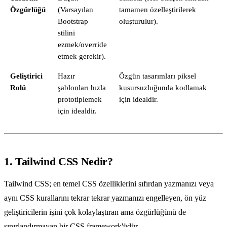
Özgürlüğü
(Varsayılan
tamamen özelleştirilerek
Bootstrap
oluşturulur).
stilini
ezmek/override
etmek gerekir).
Geliştirici
Hazır
Özgün tasarımları piksel
Rolü
şablonları hızla
kusursuzluğunda kodlamak
prototiplemek
için idealdir.
için idealdir.
1. Tailwind CSS Nedir?
Tailwind CSS; en temel CSS özelliklerini sıfırdan yazmanızı veya
aynı CSS kurallarını tekrar tekrar yazmanızı engelleyen, ön yüz
geliştiricilerin işini çok kolaylaştıran ama özgürlüğünü de
sınırlandırmayan bir CSS framework'üdür.