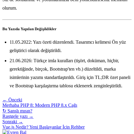
olurum.
Bu Yazıda Yapılan Değişiklikler
11.05.2022: Yazı özeti düzenlendi. Tasarımcı kelimesi Ön yüz
geliştirici olarak değiştirildi.
21.06.2026: Türkçe imla kuralları (tişört, doküman, hiçbir,
gerektiğinde, birçok, Bootstrap'ten vb.) düzeltildi, marka
isimlerinin yazımı standartlaştırıldı. Giriş için TL;DR özet paneli
ve Bootstrap karşılaştırma tablosu eklenerek zenginleştirildi.
← Önceki
Merhaba PHP 8: Modern PHP 8.x Çağı
↻ Şanslı mısın?
Rastgele yazı →
Sonraki →
Vue.js Nedir? Yeni Başlayanlar İçin Rehber