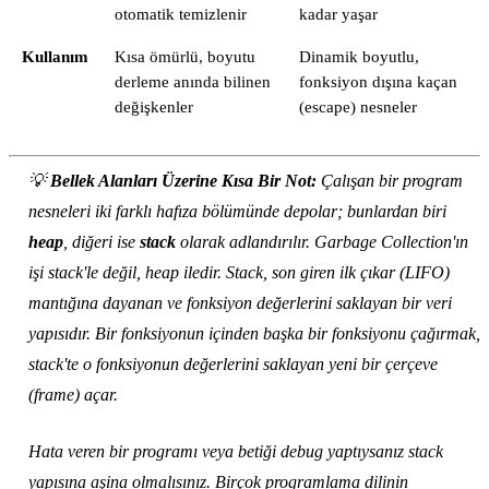
otomatik temizlenir
kadar yaşar
Kullanım
Kısa ömürlü, boyutu
Dinamik boyutlu,
derleme anında bilinen
fonksiyon dışına kaçan
değişkenler
(escape) nesneler
💡
Bellek Alanları Üzerine Kısa Bir Not:
Çalışan bir program
nesneleri iki farklı hafıza bölümünde depolar; bunlardan biri
heap
, diğeri ise
stack
olarak adlandırılır. Garbage Collection'ın
işi stack'le değil, heap iledir. Stack, son giren ilk çıkar (LIFO)
mantığına dayanan ve fonksiyon değerlerini saklayan bir veri
yapısıdır. Bir fonksiyonun içinden başka bir fonksiyonu çağırmak,
stack'te o fonksiyonun değerlerini saklayan yeni bir çerçeve
(frame) açar.
Hata veren bir programı veya betiği debug yaptıysanız stack
yapısına aşina olmalısınız. Birçok programlama dilinin