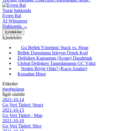
Yazar hakkında
Evren Bal
AI Whisperer
Hakkımda →
İçindekiler
İçindekiler
Go Bellek Yönetimi: Stack vs. Heap
Bellek Durumunu İzleyen Örnek Kod
Değişken Kapsamını (Scope) Daraltmak
Global Değişken Tanımlamanın GC Yükü
Neden Böyle Oldu? (Kaçış Analizi)
Kıssadan Hisse
Etiketler
#go
#golang
İlgili olabilir
2021-10-14
Go Veri Tipleri: Struct
2021-10-13
Go Veri Tipleri - Map
2021-10-10
Go Veri Tipleri: Slice