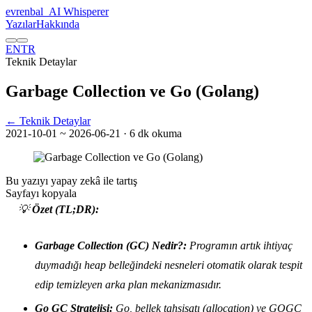
evrenbal
_
AI Whisperer
Yazılar
Hakkında
EN
TR
Teknik Detaylar
Garbage Collection ve Go (Golang)
← Teknik Detaylar
2021-10-01
~ 2026-06-21
· 6 dk okuma
Bu yazıyı yapay zekâ ile tartış
Sayfayı kopyala
💡
Özet (TL;DR):
Garbage Collection (GC) Nedir?:
Programın artık ihtiyaç
duymadığı heap belleğindeki nesneleri otomatik olarak tespit
edip temizleyen arka plan mekanizmasıdır.
Go GC Stratejisi:
Go, bellek tahsisatı (allocation) ve GOGC