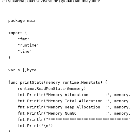
en yukarıda paket seviyesinde (global) tanımlayalım: