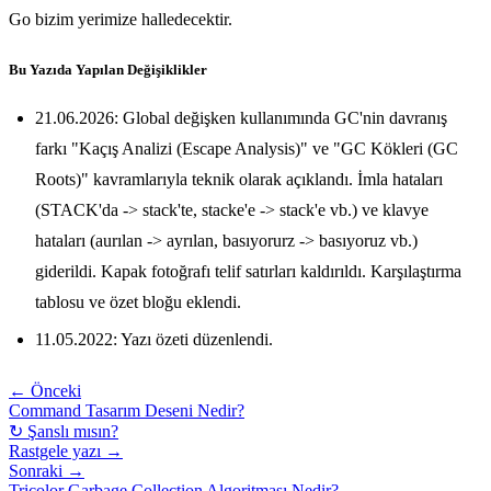
Go bizim yerimize halledecektir.
Bu Yazıda Yapılan Değişiklikler
21.06.2026: Global değişken kullanımında GC'nin davranış
farkı "Kaçış Analizi (Escape Analysis)" ve "GC Kökleri (GC
Roots)" kavramlarıyla teknik olarak açıklandı. İmla hataları
(STACK'da -> stack'te, stacke'e -> stack'e vb.) ve klavye
hataları (aurılan -> ayrılan, basıyorurz -> basıyoruz vb.)
giderildi. Kapak fotoğrafı telif satırları kaldırıldı. Karşılaştırma
tablosu ve özet bloğu eklendi.
11.05.2022: Yazı özeti düzenlendi.
← Önceki
Command Tasarım Deseni Nedir?
↻ Şanslı mısın?
Rastgele yazı →
Sonraki →
Tricolor Garbage Collection Algoritması Nedir?