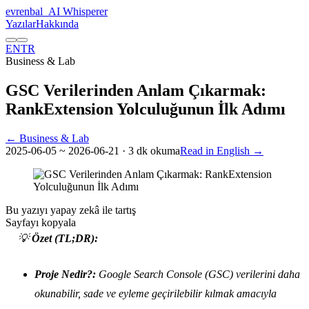
evrenbal
_
AI Whisperer
Yazılar
Hakkında
EN
TR
Business & Lab
GSC Verilerinden Anlam Çıkarmak:
RankExtension Yolculuğunun İlk Adımı
← Business & Lab
2025-06-05
~ 2026-06-21
· 3 dk okuma
Read in English →
Bu yazıyı yapay zekâ ile tartış
Sayfayı kopyala
💡
Özet (TL;DR):
Proje Nedir?:
Google Search Console (GSC) verilerini daha
okunabilir, sade ve eyleme geçirilebilir kılmak amacıyla