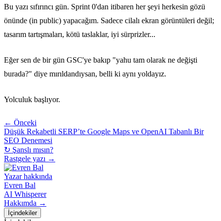
Bu yazı sıfırıncı gün. Sprint 0'dan itibaren her şeyi herkesin gözü
önünde (in public) yapacağım. Sadece cilalı ekran görüntüleri değil;
tasarım tartışmaları, kötü taslaklar, iyi sürprizler...
Eğer sen de bir gün GSC'ye bakıp "yahu tam olarak ne değişti
burada?" diye mırıldandıysan, belli ki aynı yoldayız.
Yolculuk başlıyor.
← Önceki
Düşük Rekabetli SERP’te Google Maps ve OpenAI Tabanlı Bir
SEO Denemesi
↻ Şanslı mısın?
Rastgele yazı →
Yazar hakkında
Evren Bal
AI Whisperer
Hakkımda →
İçindekiler