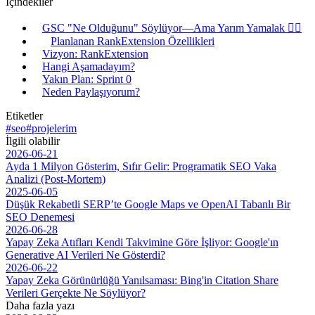
İçindekiler
GSC "Ne Olduğunu" Söylüyor—Ama Yarım Yamalak 🤷‍♂️
Planlanan RankExtension Özellikleri
Vizyon: RankExtension
Hangi Aşamadayım?
Yakın Plan: Sprint 0
Neden Paylaşıyorum?
Etiketler
#seo
#projelerim
İlgili olabilir
2026-06-21
Ayda 1 Milyon Gösterim, Sıfır Gelir: Programatik SEO Vaka
Analizi (Post-Mortem)
2025-06-05
Düşük Rekabetli SERP’te Google Maps ve OpenAI Tabanlı Bir
SEO Denemesi
2026-06-28
Yapay Zeka Atıfları Kendi Takvimine Göre İşliyor: Google'ın
Generative AI Verileri Ne Gösterdi?
2026-06-22
Yapay Zeka Görünürlüğü Yanılsaması: Bing'in Citation Share
Verileri Gerçekte Ne Söylüyor?
Daha fazla yazı