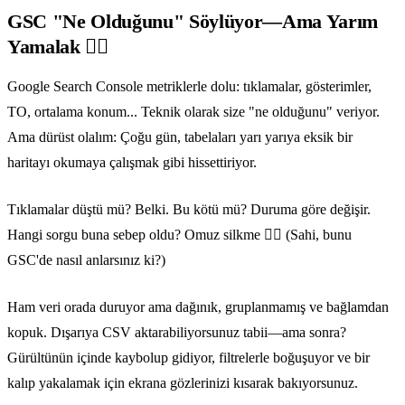
GSC "Ne Olduğunu" Söylüyor—Ama Yarım
Yamalak 🤷‍♂️
Google Search Console metriklerle dolu: tıklamalar, gösterimler,
TO, ortalama konum... Teknik olarak size "ne olduğunu" veriyor.
Ama dürüst olalım: Çoğu gün, tabelaları yarı yarıya eksik bir
haritayı okumaya çalışmak gibi hissettiriyor.
Tıklamalar düştü mü? Belki. Bu kötü mü? Duruma göre değişir.
Hangi sorgu buna sebep oldu? Omuz silkme 🤷‍♂️ (Sahi, bunu
GSC'de nasıl anlarsınız ki?)
Ham veri orada duruyor ama dağınık, gruplanmamış ve bağlamdan
kopuk. Dışarıya CSV aktarabiliyorsunuz tabii—ama sonra?
Gürültünün içinde kaybolup gidiyor, filtrelerle boğuşuyor ve bir
kalıp yakalamak için ekrana gözlerinizi kısarak bakıyorsunuz.