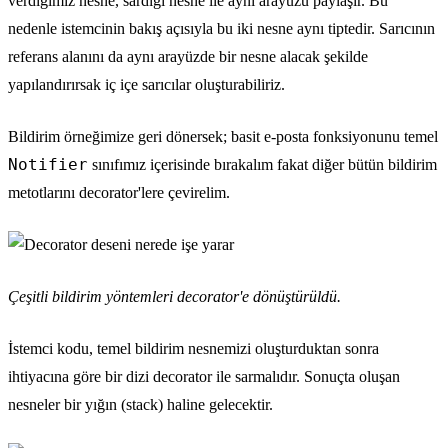
verdiğimiz nesne, sardığı nesne ile aynı arayüzü paylaşır. Bu
nedenle istemcinin bakış açısıyla bu iki nesne aynı tiptedir. Sarıcının
referans alanını da aynı arayüzde bir nesne alacak şekilde
yapılandırırsak iç içe sarıcılar oluşturabiliriz.
Bildirim örneğimize geri dönersek; basit e-posta fonksiyonunu temel
Notifier
sınıfımız içerisinde bırakalım fakat diğer bütün bildirim
metotlarını decorator'lere çevirelim.
Çeşitli bildirim yöntemleri decorator'e dönüştürüldü.
İstemci kodu, temel bildirim nesnemizi oluşturduktan sonra
ihtiyacına göre bir dizi decorator ile sarmalıdır. Sonuçta oluşan
nesneler bir yığın (stack) haline gelecektir.