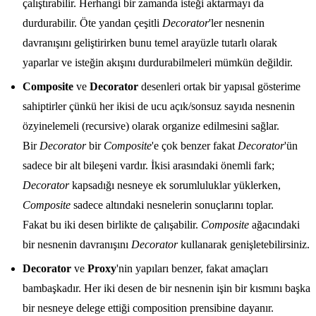
çalıştırabilir. Herhangi bir zamanda isteği aktarmayı da
durdurabilir. Öte yandan çeşitli
Decorator
'ler nesnenin
davranışını geliştirirken bunu temel arayüzle tutarlı olarak
yaparlar ve isteğin akışını durdurabilmeleri mümkün değildir.
Composite
ve
Decorator
desenleri ortak bir yapısal gösterime
sahiptirler çünkü her ikisi de ucu açık/sonsuz sayıda nesnenin
özyinelemeli (recursive) olarak organize edilmesini sağlar.
Bir
Decorator
bir
Composite
'e çok benzer fakat
Decorator
'ün
sadece bir alt bileşeni vardır. İkisi arasındaki önemli fark;
Decorator
kapsadığı nesneye ek sorumluluklar yüklerken,
Composite
sadece altındaki nesnelerin sonuçlarını toplar.
Fakat bu iki desen birlikte de çalışabilir.
Composite
ağacındaki
bir nesnenin davranışını
Decorator
kullanarak genişletebilirsiniz.
Decorator
ve
Proxy
'nin yapıları benzer, fakat amaçları
bambaşkadır. Her iki desen de bir nesnenin işin bir kısmını başka
bir nesneye delege ettiği composition prensibine dayanır.