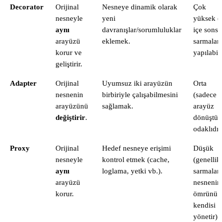
Decorator
Orijinal
Nesneye dinamik olarak
Çok
nesneyle
yeni
yüksek (
aynı
davranışlar/sorumluluklar
içe sons
arayüzü
eklemek.
sarmala
korur ve
yapılabili
geliştirir.
Adapter
Orijinal
Uyumsuz iki arayüzün
Orta
nesnenin
birbiriyle çalışabilmesini
(sadece
arayüzünü
sağlamak.
arayüz
değiştirir
.
dönüştü
odaklıdır
Proxy
Orijinal
Hedef nesneye erişimi
Düşük
nesneyle
kontrol etmek (cache,
(genellik
aynı
loglama, yetki vb.).
sarmalan
arayüzü
nesnenin
korur.
ömrünü
kendisi
yönetir).