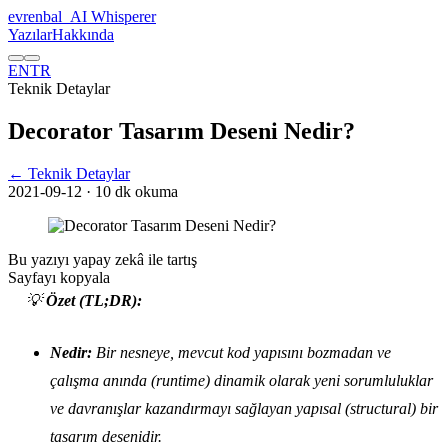
evrenbal
_
AI Whisperer
Yazılar
Hakkında
EN
TR
Teknik Detaylar
Decorator Tasarım Deseni Nedir?
← Teknik Detaylar
2021-09-12
· 10 dk okuma
Bu yazıyı yapay zekâ ile tartış
Sayfayı kopyala
💡
Özet (TL;DR):
Nedir:
Bir nesneye, mevcut kod yapısını bozmadan ve
çalışma anında (runtime) dinamik olarak yeni sorumluluklar
ve davranışlar kazandırmayı sağlayan yapısal (structural) bir
tasarım desenidir.