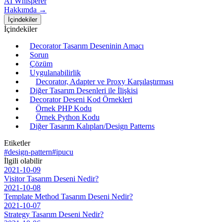
AI Whisperer
Hakkımda →
İçindekiler
İçindekiler
Decorator Tasarım Deseninin Amacı
Sorun
Çözüm
Uygulanabilirlik
Decorator, Adapter ve Proxy Karşılaştırması
Diğer Tasarım Desenleri ile İlişkisi
Decorator Deseni Kod Örnekleri
Örnek PHP Kodu
Örnek Python Kodu
Diğer Tasarım Kalıpları/Design Patterns
Etiketler
#design-pattern
#ipucu
İlgili olabilir
2021-10-09
Visitor Tasarım Deseni Nedir?
2021-10-08
Template Method Tasarım Deseni Nedir?
2021-10-07
Strategy Tasarım Deseni Nedir?