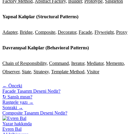
Factory Method
,
Abstract Factory
,
Builder
,
Prototype
,
Singleton
Yapısal Kalıplar (Structural Patterns)
Adapter
,
Bridge
,
Composite
,
Decorator
,
Facade
,
Flyweight
,
Proxy
Davranışsal Kalıplar (Behavioral Patterns)
Chain of Responsibility
,
Command
,
Iterator
,
Mediator
,
Memento
,
Observer
,
State
,
Strategy
,
Template Method
,
Visitor
← Önceki
Facade Tasarım Deseni Nedir?
↻ Şanslı mısın?
Rastgele yazı →
Sonraki →
Composite Tasarım Deseni Nedir?
Yazar hakkında
Evren Bal