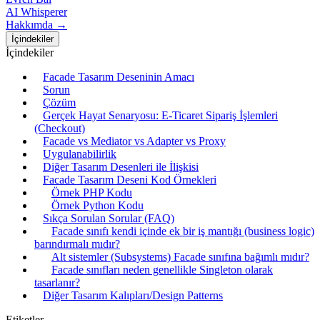
AI Whisperer
Hakkımda →
İçindekiler
İçindekiler
Facade Tasarım Deseninin Amacı
Sorun
Çözüm
Gerçek Hayat Senaryosu: E-Ticaret Sipariş İşlemleri
(Checkout)
Facade vs Mediator vs Adapter vs Proxy
Uygulanabilirlik
Diğer Tasarım Desenleri ile İlişkisi
Facade Tasarım Deseni Kod Örnekleri
Örnek PHP Kodu
Örnek Python Kodu
Sıkça Sorulan Sorular (FAQ)
Facade sınıfı kendi içinde ek bir iş mantığı (business logic)
barındırmalı mıdır?
Alt sistemler (Subsystems) Facade sınıfına bağımlı mıdır?
Facade sınıfları neden genellikle Singleton olarak
tasarlanır?
Diğer Tasarım Kalıpları/Design Patterns
Etiketler