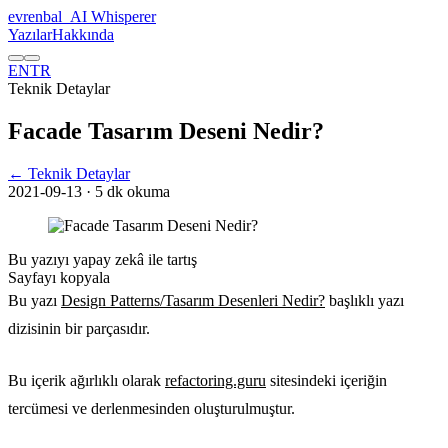
evrenbal
_
AI Whisperer
Yazılar
Hakkında
EN
TR
Teknik Detaylar
Facade Tasarım Deseni Nedir?
← Teknik Detaylar
2021-09-13
· 5 dk okuma
Bu yazıyı yapay zekâ ile tartış
Sayfayı kopyala
Bu yazı
Design Patterns/Tasarım Desenleri Nedir?
başlıklı yazı
dizisinin bir parçasıdır.
Bu içerik ağırlıklı olarak
refactoring.guru
sitesindeki içeriğin
tercümesi ve derlenmesinden oluşturulmuştur.