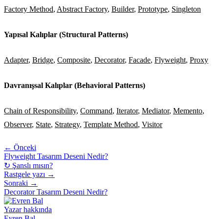
Factory Method
,
Abstract Factory
,
Builder
,
Prototype
,
Singleton
Yapısal Kalıplar (Structural Patterns)
Adapter
,
Bridge
,
Composite
,
Decorator
,
Facade
,
Flyweight
,
Proxy
Davranışsal Kalıplar (Behavioral Patterns)
Chain of Responsibility
,
Command
,
Iterator
,
Mediator
,
Memento
,
Observer
,
State
,
Strategy
,
Template Method
,
Visitor
← Önceki
Flyweight Tasarım Deseni Nedir?
↻ Şanslı mısın?
Rastgele yazı →
Sonraki →
Decorator Tasarım Deseni Nedir?
Yazar hakkında
Evren Bal