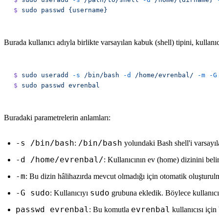
$
 sudo
 passwd
Burada kullanıcı adıyla birlikte varsayılan kabuk (shell) tipini, kulla
$
 sudo
 useradd
 -s
 /bin/bash
 -d
 /home/evrenbal/
 -m
 -G
$
 sudo
 passwd
Buradaki parametrelerin anlamları:
-s /bin/bash
/bin/bash
:
yolundaki Bash shell'i varsayıl
-d /home/evrenbal/
: Kullanıcının ev (home) dizinini belir
-m
: Bu dizin hâlihazırda mevcut olmadığı için otomatik oluşturulma
-G sudo
sudo
: Kullanıcıyı
grubuna ekledik. Böylece kullanıc
passwd evrenbal
evrenbal
: Bu komutla
kullanıcısı için 