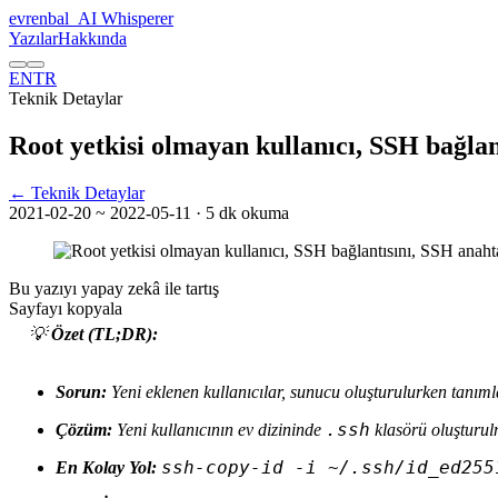
evrenbal
_
AI Whisperer
Yazılar
Hakkında
EN
TR
Teknik Detaylar
Root yetkisi olmayan kullanıcı, SSH bağlant
← Teknik Detaylar
2021-02-20
~ 2022-05-11
· 5 dk okuma
Bu yazıyı yapay zekâ ile tartış
Sayfayı kopyala
💡
Özet (TL;DR):
Sorun:
Yeni eklenen kullanıcılar, sunucu oluşturulurken tanı
.ssh
Çözüm:
Yeni kullanıcının ev dizininde
klasörü oluşturulm
ssh-copy-id -i ~/.ssh/id_ed255
En Kolay Yol: