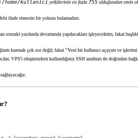
/home/kullanici
755
i
yetkilerinin en fazla
olduğundan emin olun
debi ifade etmenin bir yolunu bulamadım.
an sonraki yazılarda devamında yapılacakları işleyecektim, fakat başlı
ğlantı kurmak çok zor değil; fakat "Yeni bir kullanıcı açayım ve işleri
ıcılar, VPS'i oluştururken kullandığınız SSH anahtarı ile doğrudan bağl
 sağlayacağız.
ur?
-m
 -G
 {secondary-group}