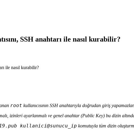
ısını, SSH anahtarı ile nasıl kurabilir?
root
mlanan
kullanıcısının SSH anahtarıyla doğrudan giriş yapamazlar
alı, izinleri ayarlanmalı ve genel anahtar (Public Key) bu dizin altın
19.pub kullanici@sunucu_ip
komutuyla tüm dizin oluşturma