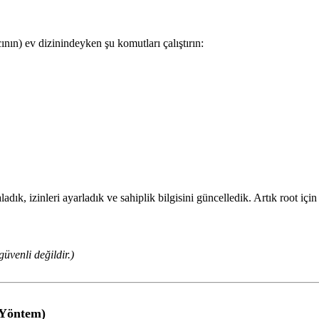
ının) ev dizinindeyken şu komutları çalıştırın:
dık, izinleri ayarladık ve sahiplik bilgisini güncelledik. Artık root içi
üvenli değildir.)
 Yöntem)