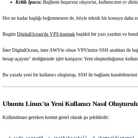
Kritik İpucu:
Bağlantı başarısız oluyorsa, kullanıcının ev dizin
Her ne kadar başlığı beğenmesem de, böyle teknik bir konuyu daha e
Bugün
DigitalOcean'da VPS kurmak
başlıklı bir yazı yazdım ve bund
İster DigitalOcean, ister AWS'te olsun VPS'imize SSH anahtarı ile ba
hesap açayım" dediğinizde işler karışıyor. Yeni oluşturduğunuz kullan
Bu yazıda yeni bir kullanıcı oluşturup, SSH ile bağlantı kurabilmesini
Ubuntu Linux'ta Yeni Kullanıcı Nasıl Oluşturul
Kullanılması gereken komut genel olarak şu şekildedir:
$
 sudo
 useradd
 -s
 /path/to/shell
 -d
 /home/{dirname}
 