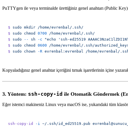
PuTTYgen ile veya terminalde ürettiğiniz genel anahtarı (Public Key)
$
 sudo
 mkdir
$
 sudo
 chmod
 0700
$
 sudo
 --
 sh
 -c
$
 sudo
 chmod
 0600
$
 sudo
 chown
 -R
 evrenbal:evrenbal
Kopyaladığınız genel anahtar içeriğini tırnak işaretlerinin içine yazarak
ssh-copy-id
3. Yöntem:
ile Otomatik Göndermek (En
Eğer istemci makineniz Linux veya macOS ise, yukarıdaki tüm klasör ol
ssh-copy-id
 -i
 ~/.ssh/id_ed25519.pub