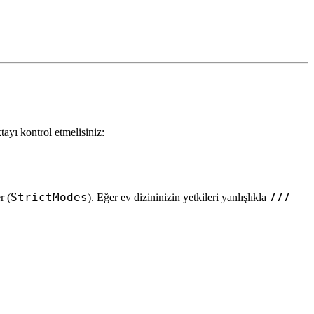
tayı kontrol etmelisiniz:
StrictModes
777
r (
). Eğer ev dizininizin yetkileri yanlışlıkla