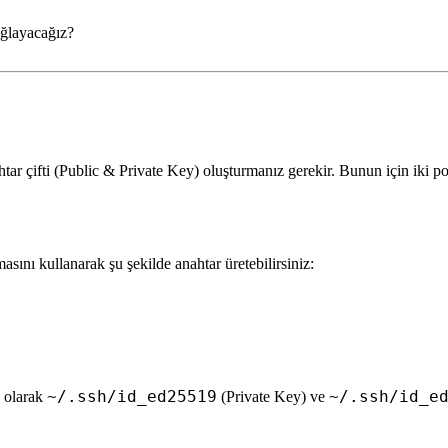
ağlayacağız?
htar çifti (Public & Private Key) oluşturmanız gerekir. Bunun için iki po
asını kullanarak şu şekilde anahtar üretebilirsiniz:
~/.ssh/id_ed25519
~/.ssh/id_e
n olarak
(Private Key) ve