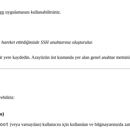
en
uygulamasını kullanabilirsiniz.
reket ettirdiğinizde SSH anahtarınız oluşturulur.
bir yere kaydedin. Arayüzün üst kısmında yer alan genel anahtar metnin
biliriz:
m)
oot
(veya varsayılan) kullanıcısı için kullanılan ve bilgisayarınızda za