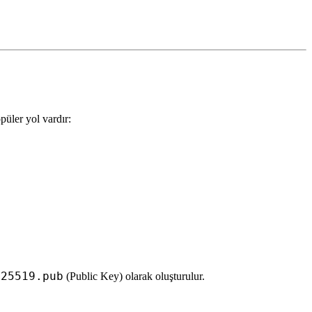
püler yol vardır:
d25519.pub
(Public Key) olarak oluşturulur.