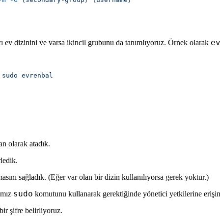
e
nıcı ev dizinini ve varsa ikincil grubunu da tanımlıyoruz. Örnek olarak
 sudo
an olarak atadık.
ledik.
sını sağladık. (Eğer var olan bir dizin kullanılıyorsa gerek yoktur.)
sudo
ımız
komutunu kullanarak gerektiğinde yönetici yetkilerine erişi
bir şifre belirliyoruz.